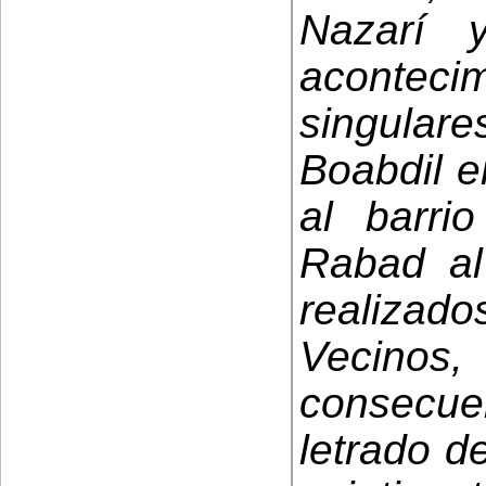
Nazarí 
acontec
singular
Boabdil e
al barr
Rabad al
realiza
Vecino
consecue
letrado d