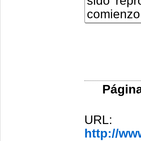
sido repr
comienzo 
Página
URL:
http://w