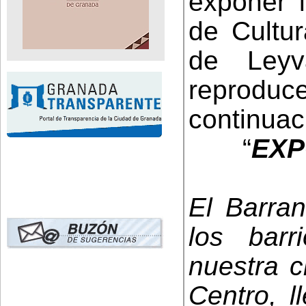
exponer 
de Cultur
de Ley
reprod
continuac
“
EXP
El Barra
los bar
nuestra c
Centro, l