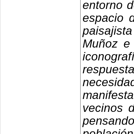
entorno d
espacio d
paisaji
Muñoz e 
iconogra
respue
necesi
manifes
vecinos 
pensand
población 