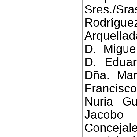
Sres./Sr
Rodrígu
Arquella
D. Migue
D. Eduar
Dña. Ma
Francisc
Nuria Gu
Jacobo
Conceja