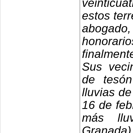
veinticua
estos ter
abogado,
honorario
finalment
Sus veci
de tesón
lluvias d
16 de feb
más llu
Granada)