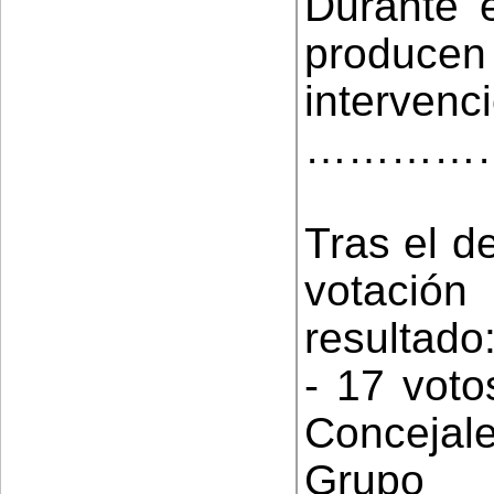
Durante e
produ
intervenc
…………
Tras el d
votación
resultado
- 17 voto
Concejale
Grupo 