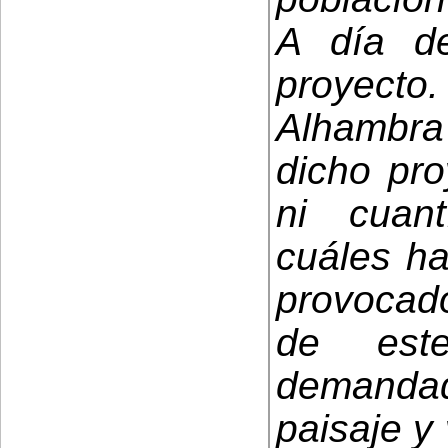
A día d
proyect
Alhambra
dicho pro
ni cuan
cuáles ha
provocado
de este
demanda
paisaje y