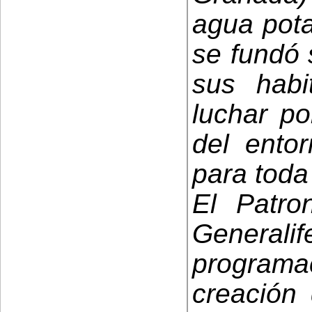
agua pota
se fundó 
sus hab
luchar po
del ento
para toda
El Patro
Genera
program
creación 