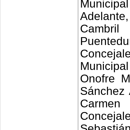
Municipal
Adelante
Cambril
Puent
Conceja
Municip
Onofre Mi
Sánchez 
Carmen 
Concejal
Sebastián