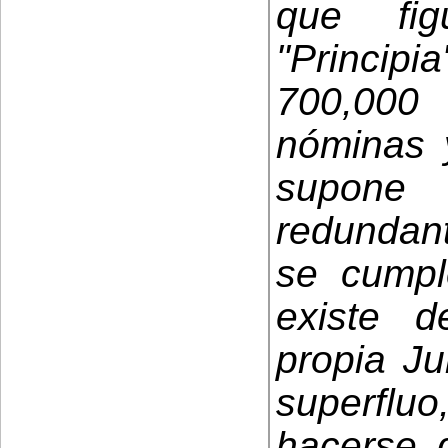
que fig
"Principi
700,000
nóminas y
supone 
redundant
se cumpl
existe d
propia Ju
superfluo
hacerse 