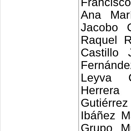
Francisc
Ana Mar
Jacobo 
Raquel R
Castillo
Fernánd
Leyva 
Herrera
Gutiérr
Ibáñez Ma
Grupo Mu