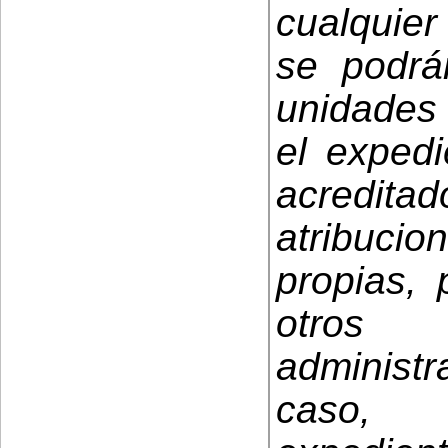
cualquier
se podrá
unidades 
el exped
acredit
atribuci
propias, 
otros 
administr
caso, 