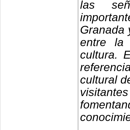
las se
importan
Granada y
entre la
cultura. 
referenc
cultural d
visitante
fomenta
conocimie