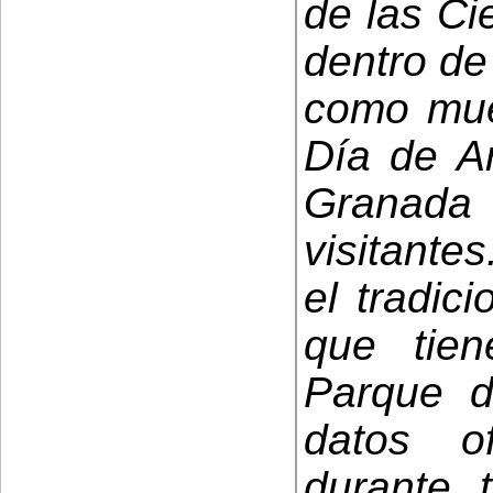
de las Ci
dentro de
como mues
Día de A
Granad
visitante
el tradic
que tie
Parque d
datos o
durante 