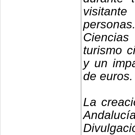
visitan
personas
Ciencia
turismo c
y un imp
de euros.
La creaci
Andalucí
Divulgaci