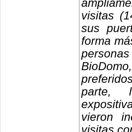
ampliamen
visitas (
sus pue
forma más
persona
BioDomo
preferido
parte, 
expositiv
vieron i
visitas co