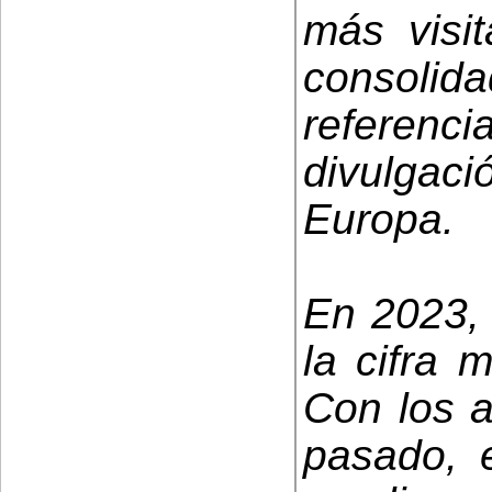
más visi
consol
referen
divulgaci
Europa.
En 2023, 
la cifra 
Con los a
pasado, e