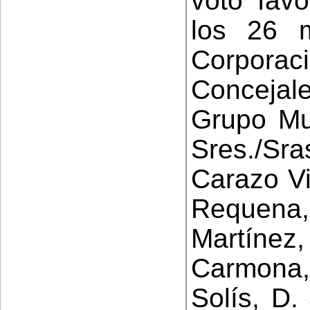
voto fav
los 26 
Cor
Concejale
Grupo Mun
Sres./Sr
Carazo Vi
Requena
Martínez,
Carmona,
Solís, D.