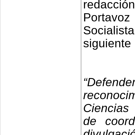
redacció
Portavo
Socialist
siguiente 
“Defe
reconoci
Ciencias
de coord
divulga