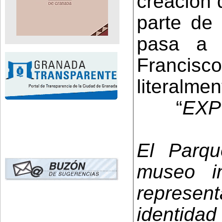
creación 
parte de 
pasa a 
Francisc
literalmen
“
EXP
El Parq
museo in
represe
identida