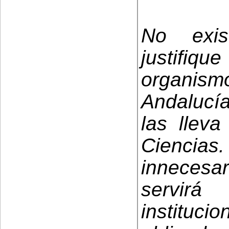
No exi
justifiqu
organism
Andalucía
las llev
Ciencias. 
innecesa
servirá
instituc