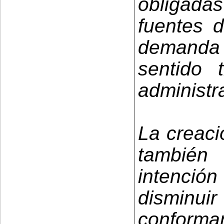
obligadas
fuentes d
demanda 
sentido
administr
La creaci
también 
intenció
disminuir
conforma