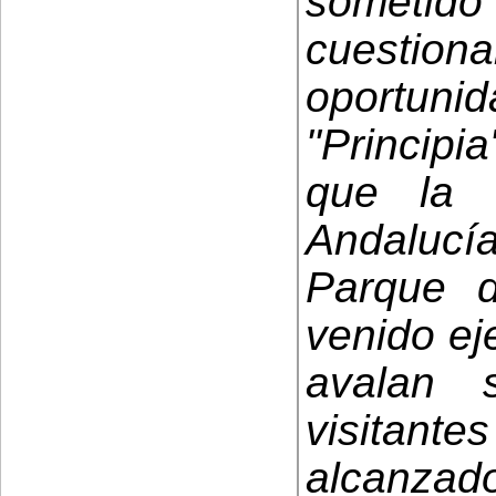
sometido
cuesti
oportuni
"Principi
que la 
Andalucí
Parque d
venido ej
avalan 
visitante
alcanzado