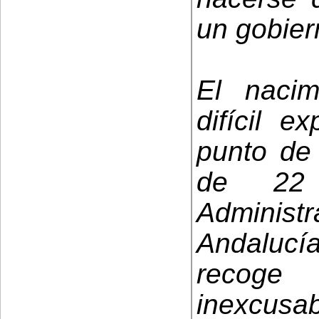
un gobier
El nacim
difícil e
punto de 
de 22
Adminis
Andalucí
recoge
inexcus