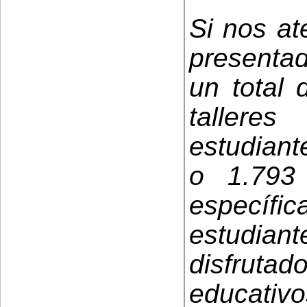
Si nos at
presentad
un total 
tallere
estudiant
o 1.793
específ
estudia
disfru
educativ