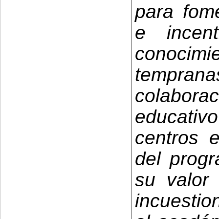
para fome
e incen
conoci
tempra
colabo
educati
centros e
del pro
su valor
incuestio