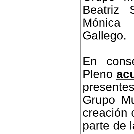
Beatriz
Mónica
Gallego.
En conse
Pleno
ac
present
Grupo Mun
creación d
parte de 