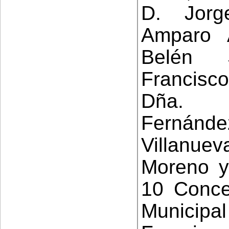
D. Jorg
Amparo 
Belén 
Francisc
Dña. E
Fernánd
Villanu
Moreno y
10 Conce
Municipal