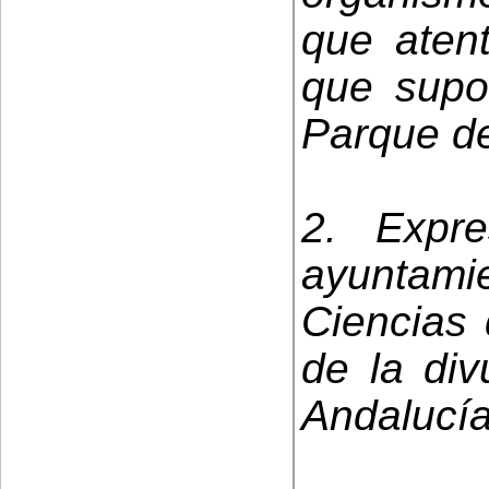
que atent
que supon
Parque de
2. Expr
ayuntam
Ciencias
de la div
Andalucía