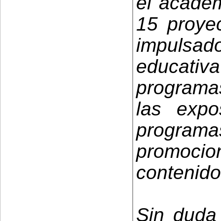
el académ
15 proye
impulsad
educativ
programa
las expo
program
promoc
contenido
Sin duda