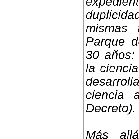
expedie
duplicidad
mismas f
Parque d
30 años: 
la cienci
desarrolla
ciencia 
Decreto).
Más all