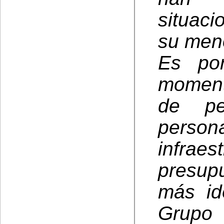
situac
su men
Es po
moment
de pe
perso
infrae
presupu
más id
Grupo