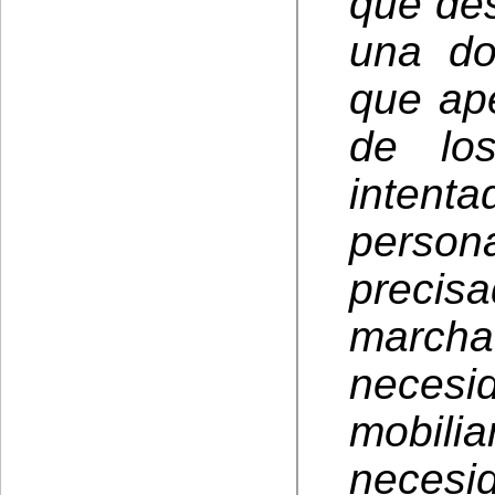
que de
una do
que ap
de lo
intenta
person
precis
marcha
necesi
mobil
necesi