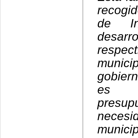
recogi
de In
desarr
respec
municip
gobier
es 
pres
necesi
munic