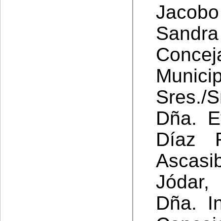
Jacob
Sandr
Concej
Munici
Sres./S
Dña. E
Díaz 
Ascasi
Jódar,
Dña. I