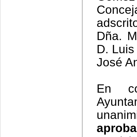
Conce
adscrit
Dña. M
D. Luis
José An
En co
Ayunta
unani
aproba