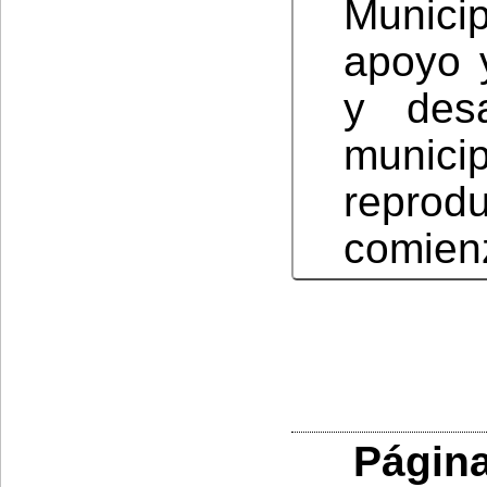
Munici
apoyo 
y desa
munici
reprod
comienz
Página