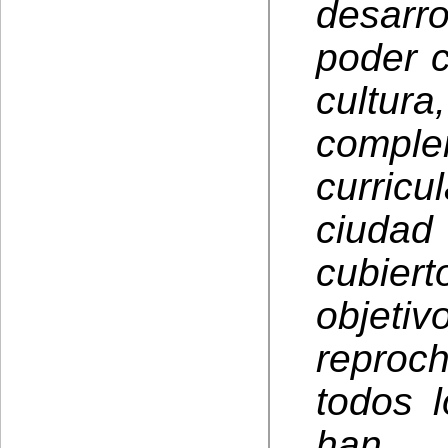
desarr
poder c
cultu
comple
curric
ciudad
cubier
objet
reproc
todos 
han 