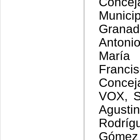
Concej
Munic
Granad
Antoni
María
Franci
Concej
VOX, S
Agusti
Rodríg
Góm