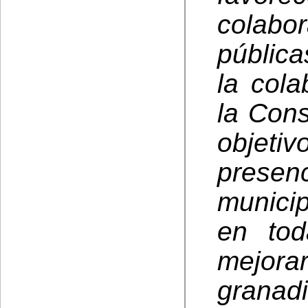
colab
pública
la col
la Cons
objeti
prese
municip
en tod
mejorar
granadi