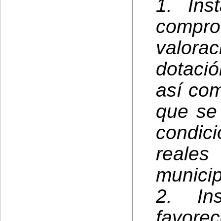
1. Ins
comp
valorac
dotaci
así com
que se
condic
reale
municip
2. In
favo