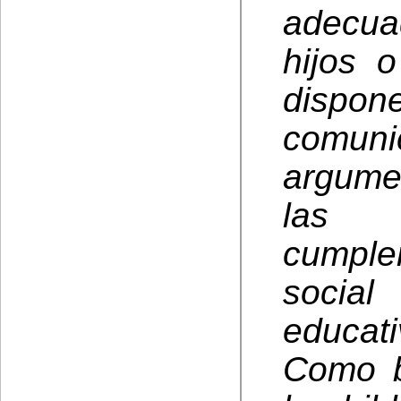
adecua
hijos 
dispon
comuni
argume
las b
cumpl
socia
educati
Como b