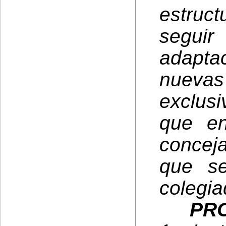
estruc
seguir
adapta
nuevas
exclusi
que e
concej
que se
colegia
PR