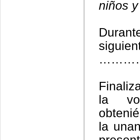
niños 
Durant
siguien
………
Finali
la vo
obteni
la una
presen