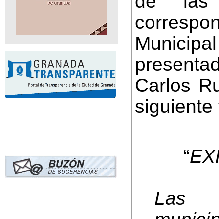
de las 
corresp
Municipa
present
Carlos Ru
siguiente 
“
EX
Las b