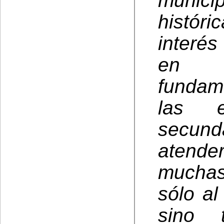
muni
histó
interés
en t
fundam
las e
secun
atend
muchas 
sólo al
sino 