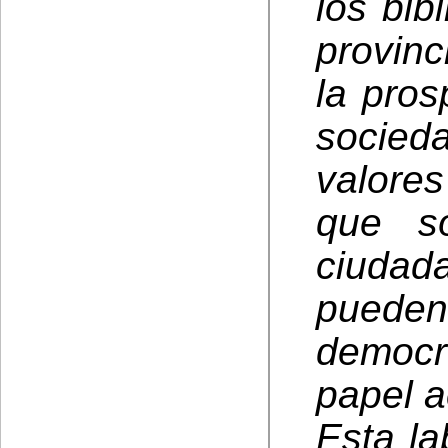
los bib
provinc
la pros
socie
valore
que só
ciuda
puede
democ
papel a
Esta la