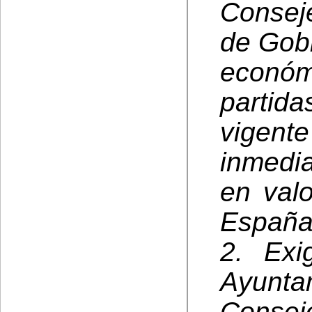
Conseje
de Gobi
económ
partid
vigen
inmedi
en valo
España
2. Exi
Ayunt
Conse