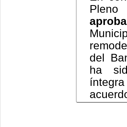
Plen
aproba
Munic
remode
del Ba
ha si
íntegr
acuerd