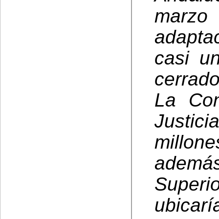
marzo
adapta
casi u
cerrado
La Con
Justici
millone
además
Superi
ubicarí