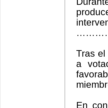
Durante
prod
interve
………
Tras el
a vota
favora
miembro
En con