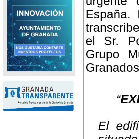
urgente 
España. 
transcribe
el Sr. P
Grupo Mu
Granados
“
EX
El edi