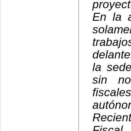
proyect
En la 
solame
trabajo
delante
la sede
sin no
fiscal
autóno
Recien
Fiscal