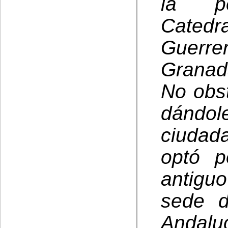
la pe
Cated
Guerre
Granad
No obst
dándo
ciudad
optó p
antigu
sede d
Andalu