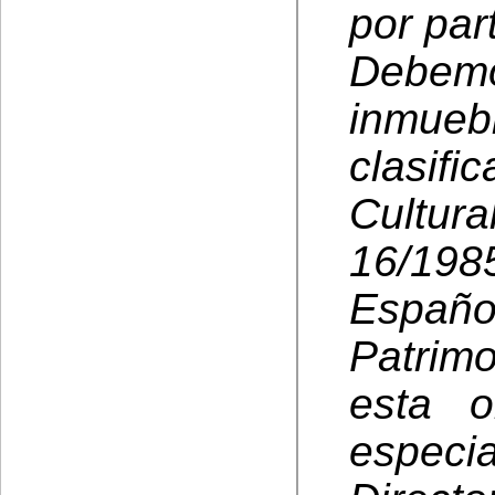
por par
Debem
inmue
clasif
Cultur
16/198
Españo
Patrimo
esta o
espec