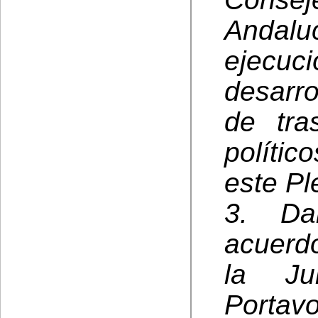
Andalu
ejecuc
desarro
de tra
políti
este Pl
3. Da
acuerd
la Ju
Porta