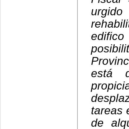
urgido
rehabi
edific
posibil
Provin
está 
prop
despla
tareas 
de alq