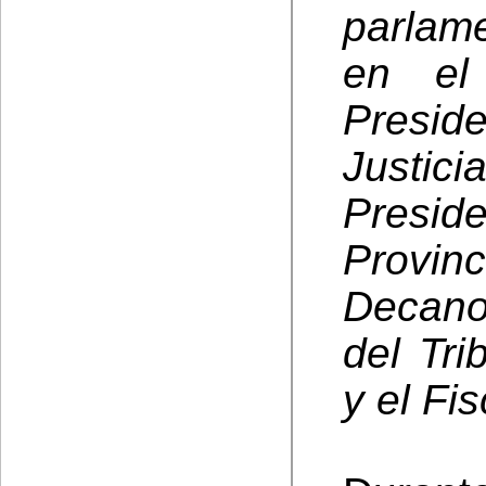
parlam
en el
Preside
Justi
Presi
Provin
Decano
del Tri
y el Fi