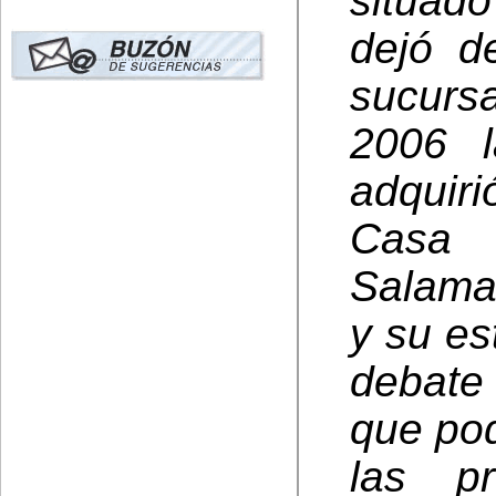
situado
dejó d
sucurs
2006 l
adquiri
Casa
Salaman
y su es
debate
que pod
las p