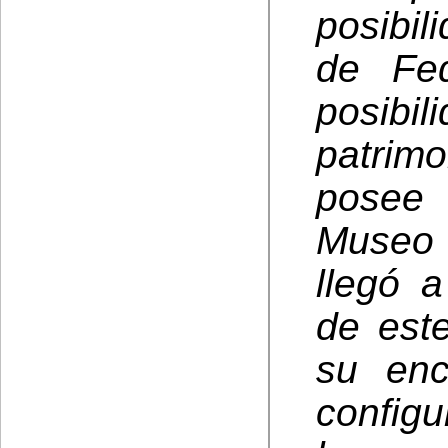
posibi
de Fed
posibil
patrimo
posee 
Museo 
llegó 
de est
su enc
configu