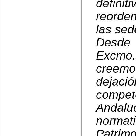
defin
reorde
las sed
Desde
Excmo.
creemo
dejaci
compe
Andalu
normat
Patri