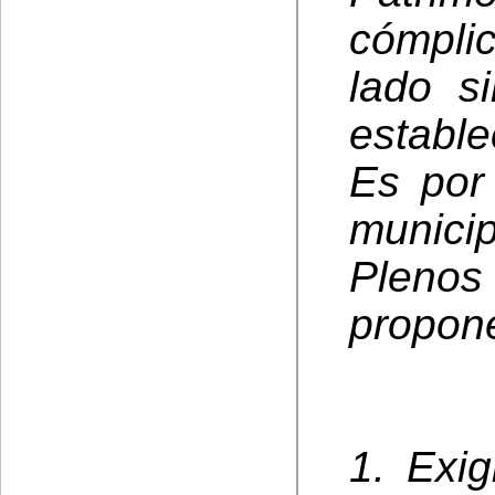
cómpli
lado s
estable
Es por
municip
Plenos
propone
1. Exig