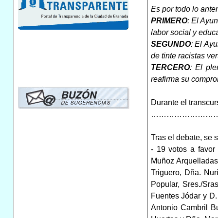
Es por todo lo ant
PRIMERO
: El Ayu
labor social y educ
SEGUNDO
: El Ay
de tinte racistas v
TERCERO
: El pl
reafirma su compromi
Durante el transcur
……………………
Tras el debate, se 
- 19 votos a favor
Muñoz Arquelladas
Triguero, Dña. Nur
Popular, Sres./Sra
Fuentes Jódar y D.
Antonio Cambril Bu