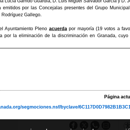
a Lucía Garrido Guardia, D. Luis Miguel Salvador García y D. 
ra emitidos por las Concejalas presentes del Grupo Municipa
 Rodríguez Gallego.
el Ayuntamiento Pleno
acuerda
por mayoría (19 votos a favo
ta por la eliminación de la discriminación en Granada, cuyo
Página actu
ranada.org/segmociones.nsf/byclave/6C117D0D7982B1B3