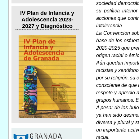
sociedad democráti
su política interi
IV Plan de Infancia y
acciones que contri
Adolescencia 2023-
intolerancia.
2027 y Diagnóstico
La Convención sobr
base de los esfuerz
2020-2025 que prete
origen racial o étni
Aún quedan importa
racistas y xenófobo
por su religión, su
consciente de que l
respeto y aprecio 
grupos humanos. Es
A pesar de los bulo
ya han sido desmen
diversa y plural y 
un importante acti
racial.