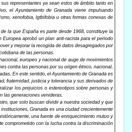
y sus representantes ya sean estos de ámbito tanto en
motivo, el Ayuntamiento de Granada viene impulsando
ismo, xenofobia, lgtbifobia u otras formas conexas de
, de la que España es parte desde 1968, constituye la
n Europea aprobó un plan anti-racista para el periodo
omover y mejorar la recogida de datos desagregados por
 cotidiana de las personas.
rnacional, europeo y nacional de auge de movimientos
es contra las personas por su origen étnico, nacional,
ugiadas. En este sentido, el Ayuntamiento de Granada es
, fraternidad, justicia y tolerancia y sus derivados de
alizar los prejuicios o estereotipos sobre personas y
en las generaciones venideras.
tro, que solo buscan dividir a nuestra sociedad y que
 instituciones, Granada es una ciudad crecientemente
o históricamente, una fuente de enriquecimiento mutuo y
te comprometido con la lucha contra la discriminación