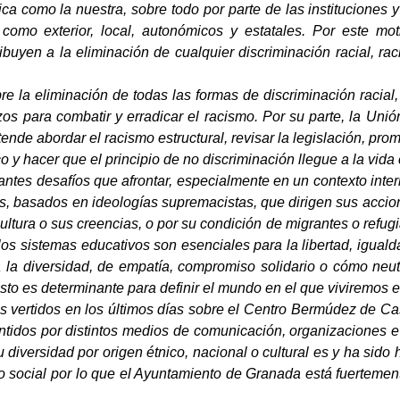
ca como la nuestra, sobre todo por parte de las instituciones 
or como exterior, local, autonómicos y estatales. Por este 
buyen a la eliminación de cualquier discriminación racial, rac
e la eliminación de todas las formas de discriminación racial
os para combatir y erradicar el racismo. Por su parte, la Unió
nde abordar el racismo estructural, revisar la legislación, pr
co y hacer que el principio de no discriminación llegue a la vida
ntes desafíos que afrontar, especialmente en un contexto inte
s, basados en ideologías supremacistas, que dirigen sus accion
 cultura o sus creencias, o por su condición de migrantes o ref
os sistemas educativos son esenciales para la libertad, igualdad
a la diversidad, de empatía, compromiso solidario o cómo neutr
to es determinante para definir el mundo en el que viviremos 
s vertidos en los últimos días sobre el Centro Bermúdez de Cas
tidos por distintos medios de comunicación, organizaciones e
su diversidad por origen étnico, nacional o cultural es y ha sid
vo social por lo que el Ayuntamiento de Granada está fuertemen