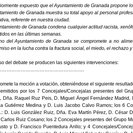
eriormente expuesto que el Ayuntamiento de Granada propone lo
ntamiento de Granada muestra su total apoyo al personal profe
ativa, referente en nuestra ciudad.
untamiento de Granada condena cualquier actitud racista, xenófo
ertidos en las últimas semanas.
eno del Ayuntamiento de Granada se compromete a no aliment
so en la lucha contra la fractura social, el miedo, el rechazo y
so del debate se producen las siguientes intervenciones:
……………………………………………….
somete la moción a votación, obteniéndose el siguiente resultad
 emitidos por los 7 Concejales/Concejalas presentes del Grup
, Dña. Raquel Ruz Peis, D. Miguel Ángel Fernández Madrid,
ia Gutiérrez Medina y D. Luis Jacobo Calvo Ramos; los 6 Co
s.: D. Luis González Ruiz, Dña. Eva Martín Pérez, D. César D
 Carlos Ruiz Cosano; los 2 Concejales presentes del Grupo M
sto y D. Francisco Puentedura Anllo; y 4 Concejales/Concejal