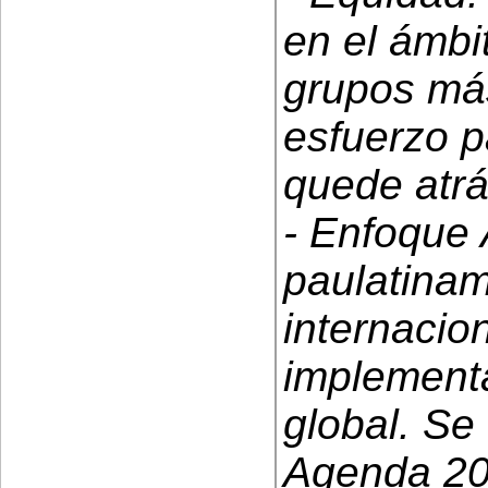
en el ámbi
grupos más
esfuerzo p
quede atrá
- Enfoque 
paulatina
internacio
implementa
global. Se 
Agenda 203