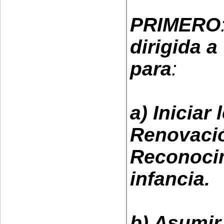
PRIMERO
dirigida 
para
:
a) Iniciar
Renovació
Reconocim
infancia.
b) Asumi