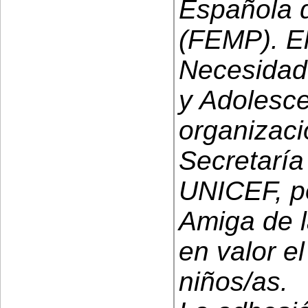
Española d
(FEMP). El 
Necesidade
y Adolesce
organizaci
Secretarí
UNICEF, po
Amiga de l
en valor el
niños/as.