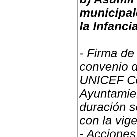
municipa
la Infanc
- Firma de
convenio d
UNICEF Co
Ayuntamie
duración s
con la vig
- Acciones 