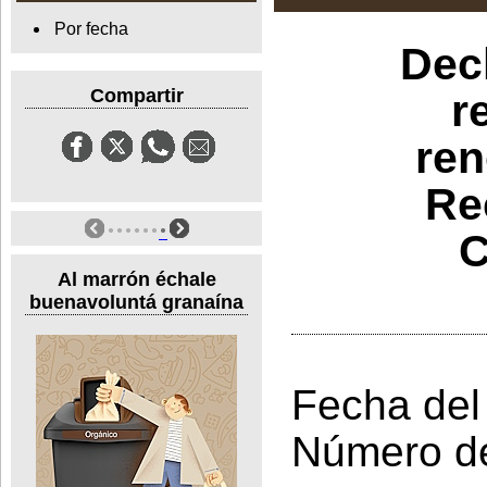
Por fecha
Decl
Compartir
r
ren
Re
C
Al marrón échale
buenavoluntá granaína
Fecha del
Número d