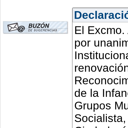
Declaració
El Excmo.
por unani
Instituciona
renovación
Reconocim
de la Infan
Grupos Mun
Socialista