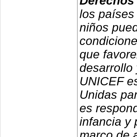
Derechos 
los países
niños pued
condicione
que favore
desarrollo 
UNICEF es
Unidas par
es respond
infancia y
marco de a