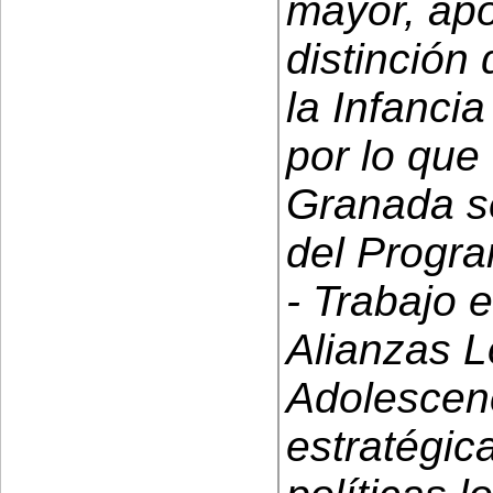
mayor, apo
distinción
la Infanci
por lo que
Granada se
del Progr
- Trabajo 
Alianzas Lo
Adolescenc
estratégic