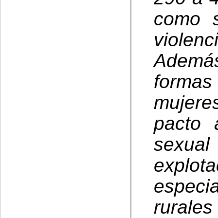
como s
violen
Además
formas
mujere
pacto 
sexual
explot
especi
rural