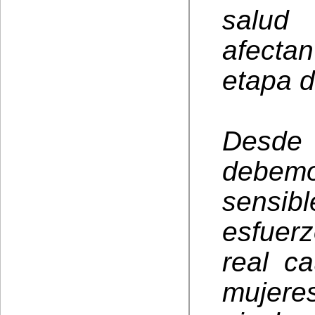
salud
afecta
etapa d
Desde
debemo
sensib
esfuerz
real c
mujere