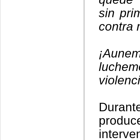
sin pri
contra 
¡Aune
luche
violenc
Durante
prod
interve