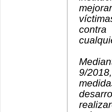
mejorar
víctima
contra
cualqui
Media
9/201
medid
desarro
realiza