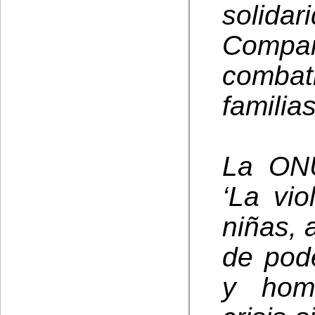
solidar
Comp
combat
familias
La ONU
‘La vio
niñas, 
de pod
y hom