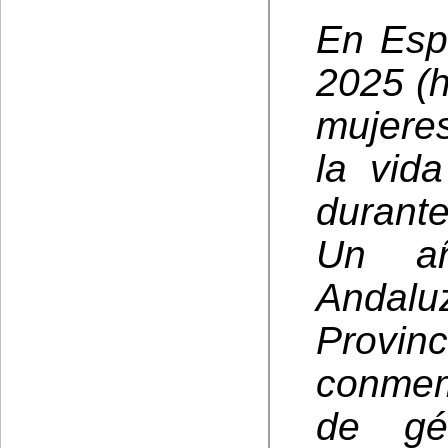
En Esp
2025 (h
mujeres
la vid
durante
Un añ
Andal
Provin
conmem
de gé