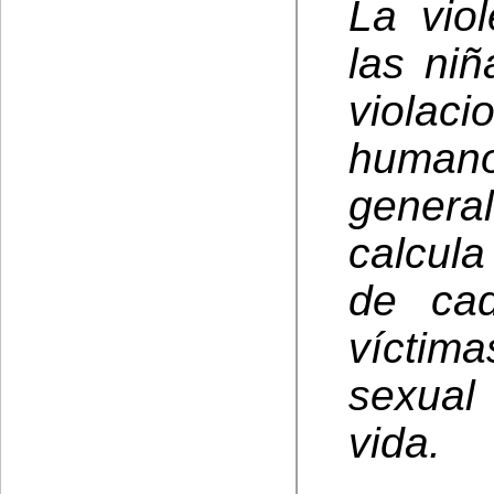
La vio
las ni
viola
human
gener
calcula
de cad
víctim
sexual
vida.