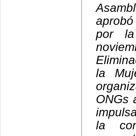
Asamb
aprobó
por l
noviem
Elimina
la Muj
organiz
ONGs a
impuls
la co