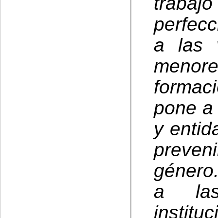
tra
perfecc
a las 
menor
formac
pone a 
y entid
preveni
género.
a las
instit