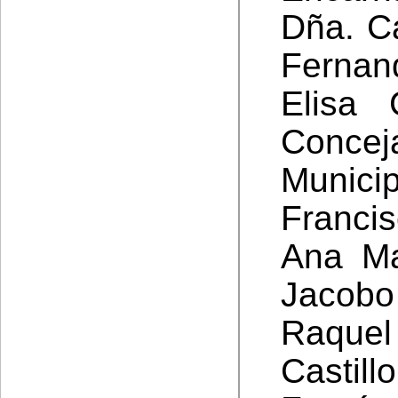
Dña. Ca
Ferna
Elisa
Concej
Municip
Franci
Ana Ma
Jacobo
Raquel
Castil