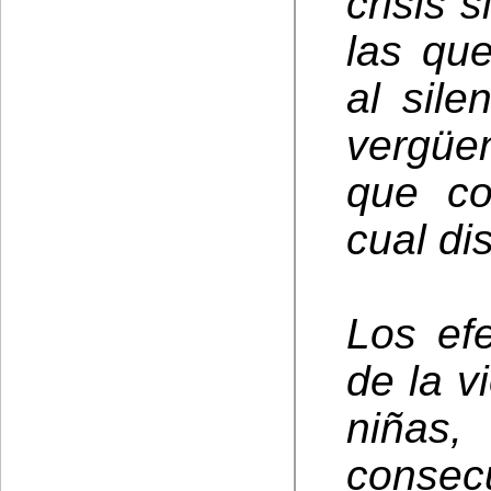
crisis 
las qu
al sile
vergüen
que co
cual di
Los ef
de la v
niña
consec