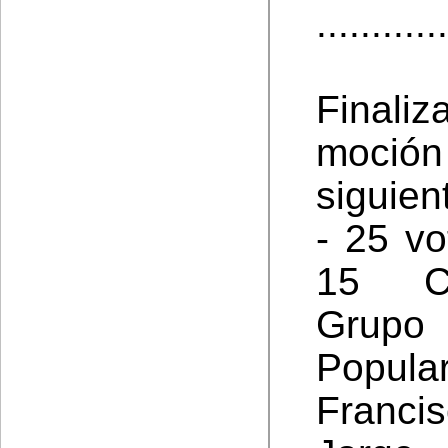
............
Finaliz
moción
siguien
- 25 vo
15 Co
Grupo
Popula
Franci