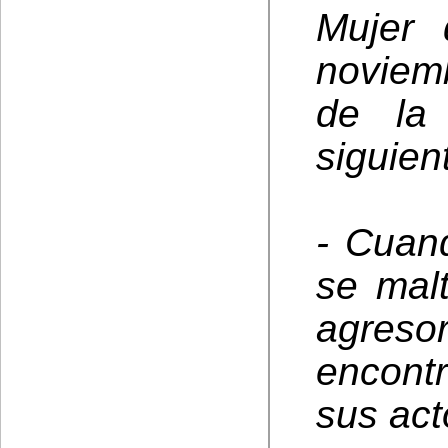
Mujer 
noviemb
de la
siguien
- Cuan
se malt
agres
encont
sus act