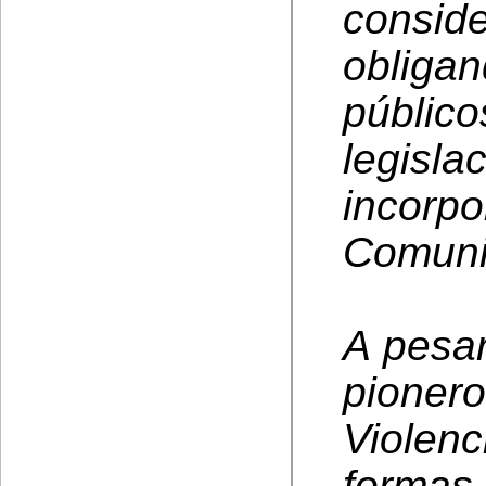
consi
obliga
públi
legis
incorp
Comuni
A pesa
pioner
Violen
formas