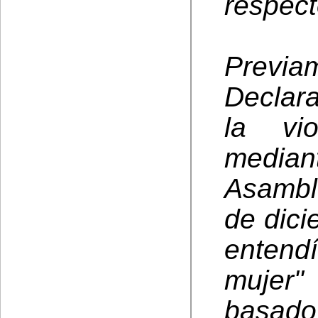
respect
Previa
Declara
la vi
media
Asambl
de dici
entend
mujer"
basado