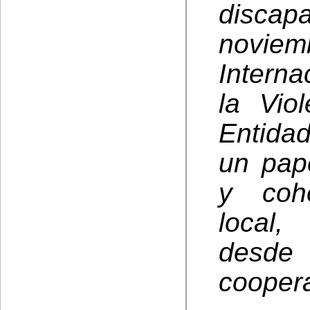
disca
noviem
Interna
la Vio
Entida
un pap
y coh
local,
desde
coopera