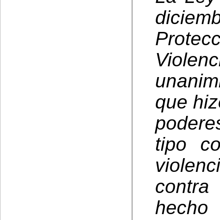
dicie
Protec
Violen
unanim
que hiz
podere
tipo c
violenc
contra
hecho 