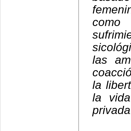
femeni
como 
sufri
sicológ
las am
coacció
la libe
la vid
privada