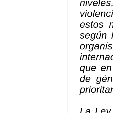
nivele
violen
estos 
según 
orga
interna
que en
de gén
prioritar
La Ley