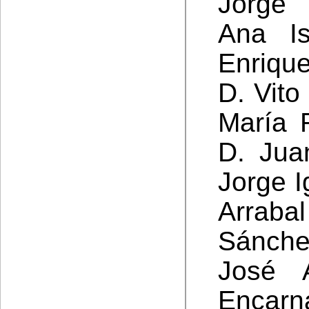
Jorge
Ana Is
Enriqu
D. Vito
María 
D. Jua
Jorge I
Arraba
Sánche
José A
Encarn