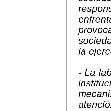
respo
enfren
provoc
socieda
la ejer
- La la
institu
mecan
atenció