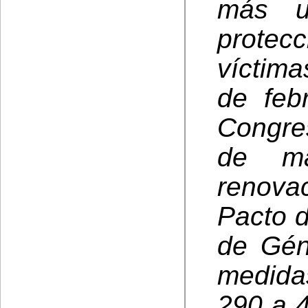
más u
protec
víctima
de feb
Congre
de ma
renova
Pacto d
de Gén
medida
290 a 4