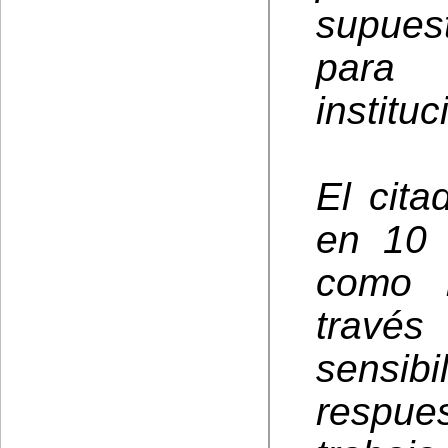
supues
para
institu
El cita
en 10 
como l
trav
sensib
respues