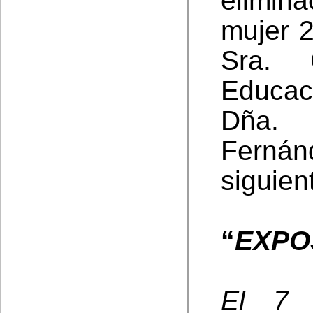
elimina
mujer 
Sra. 
Educac
Dña. 
Fernánd
siguien
“
EXPO
El 7 