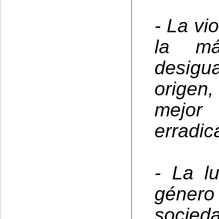
- La vi
la má
desigu
origen,
mejor
erradic
- La l
géner
soci