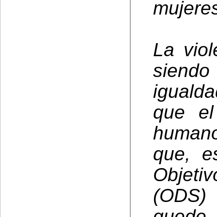
mujeres
La viol
siendo
igualda
que el
humano
que, e
Objetiv
(ODS) 
quede 