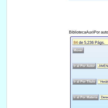
BibliotecaAux\Por auto
84
de 5,236 Págs.