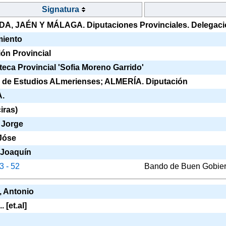
Signatura
 JAÉN Y MÁLAGA. Diputaciones Provinciales. Delegación d
iento
ón Provincial
ca Provincial 'Sofia Moreno Garrido'
o de Estudios ALmerienses; ALMERÍA. Diputación
A.
iras)
Jorge
Jóse
Joaquín
 3 - 52
Bando de Buen Gobie
 Antonio
[et.al]