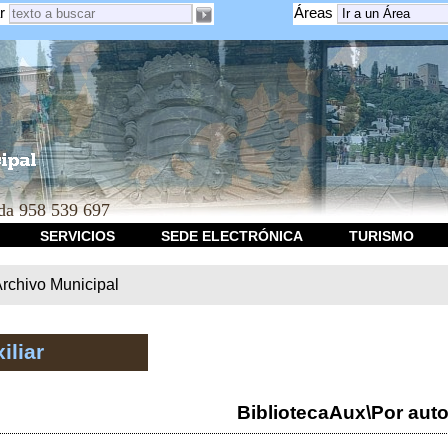
r
Áreas
a 958 539 697
SERVICIOS
SEDE ELECTRÓNICA
TURISMO
rchivo Municipal
iliar
BibliotecaAux\Por auto