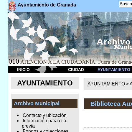
Busca
Ayuntamiento de Granada
010
ATENCION A LA CIUDADANÍA. Fuera de Granad
INICIO
CIUDAD
AYUNTAMIENTO
AYUNTAMIENTO
AYUNTAMIENTO >
A
Biblioteca Aux
Archivo Municipal
Contacto y ubicación
Información para cita
previa
Fondos y colecciones