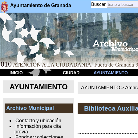
Buscar
Ayuntamiento de Granada
010
ATENCION A LA CIUDADANÍA. Fuera de Granada 9
INICIO
CIUDAD
AYUNTAMIENTO
AYUNTAMIENTO
AYUNTAMIENTO >
Archi
Biblioteca Auxili
Archivo Municipal
Contacto y ubicación
Información para cita
previa
Fondos y colecciones