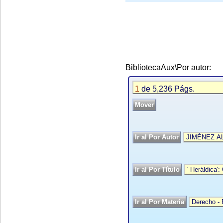
BibliotecaAux\Por autor:
1
de 5,236 Págs.