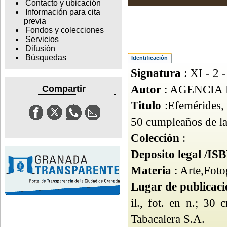
Contacto y ubicación
Información para cita
previa
Fondos y colecciones
Servicios
Difusión
Búsquedas
Identificación
Signatura
: XI - 2 
Autor
: AGENCIA 
Compartir
Titulo
:Efemérides, 
50 cumpleaños de l
Colección
:
Deposito legal /IS
Materia
: Arte,Foto
Lugar de publicac
il., fot. en n.; 30
Tabacalera S.A.