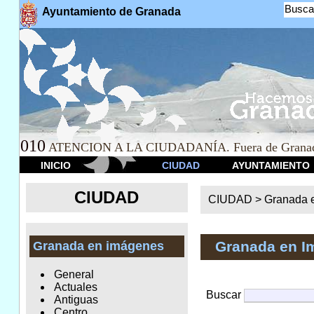
Busca
Ayuntamiento de Granada
010
ATENCION A LA CIUDADANÍA. Fuera de Granad
INICIO
CIUDAD
AYUNTAMIENTO
CIUDAD
CIUDAD >
Granada 
Granada en I
Granada en imágenes
General
Actuales
Buscar
Antiguas
Centro