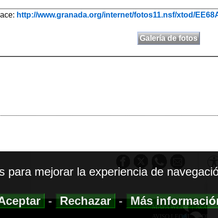
lace:
http://www.granada.org/internet/fotos11.nsf/xtod/
Galería de fotos
os para mejorar la experiencia de navegació
Aceptar
-
Rechazar
-
Más informaci
MAPA WEB
|
ACCESI
AVISO LEGAL
|
POLIT