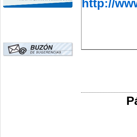
http://w
P