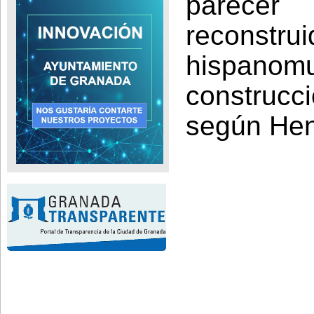
parecer
recons
hispano
construc
según Hen