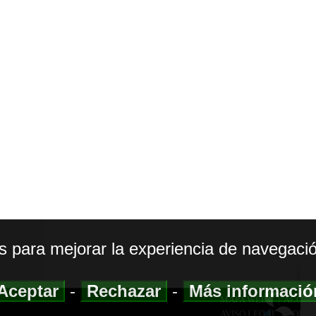
os para mejorar la experiencia de navegació
Aceptar
-
Rechazar
-
Más informaci
MAPA WEB
|
ACCESI
AVISO LEGAL
|
POLIT