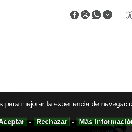
os para mejorar la experiencia de navegació
Aceptar
-
Rechazar
-
Más informaci
MAPA WEB
|
ACCESI
AVISO LEGAL
|
POLIT