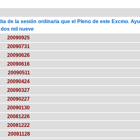
dia de la sesión ordinaria que el Pleno de este Excmo. Ayun
 dos mil nueve
20090925
20090731
20090626
20090616
20090511
20090424
20090327
20090227
20090130
20081226
20081222
20081128