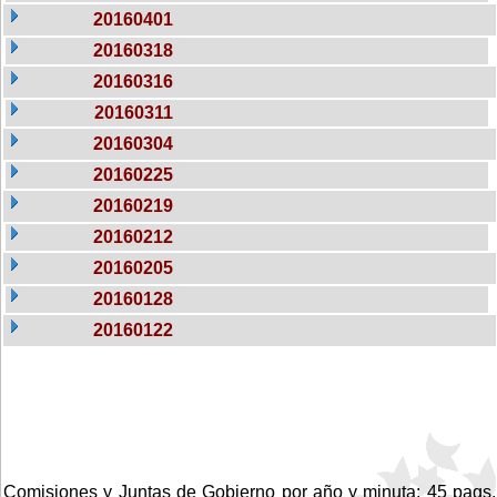
20160401
20160318
20160316
20160311
20160304
20160225
20160219
20160212
20160205
20160128
20160122
Comisiones y Juntas de Gobierno por año y minuta: 45 pags.