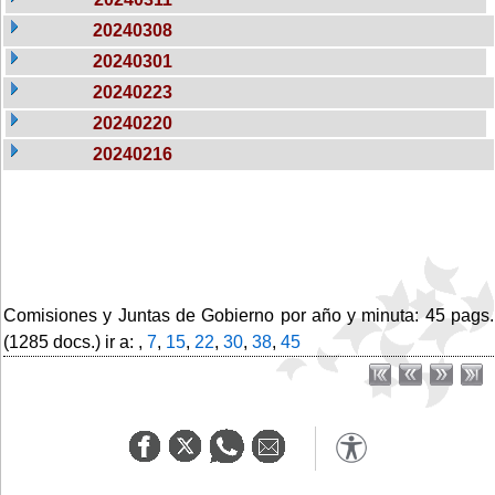
20240308
20240301
20240223
20240220
20240216
Comisiones y Juntas de Gobierno por año y minuta: 45 pags.
(1285 docs.) ir a: ,
7
,
15
,
22
,
30
,
38
,
45