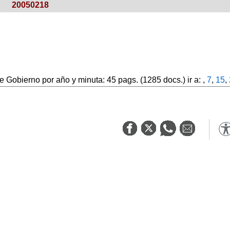
20050218
 Gobierno por año y minuta: 45 pags. (1285 docs.) ir a: ,
7
,
15
,