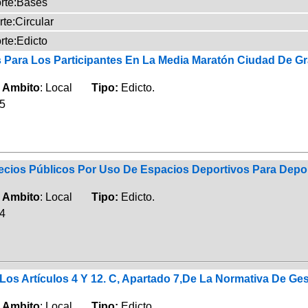
rte:Bases
te:Circular
rte:Edicto
s Para Los Participantes En La Media Maratón Ciudad De G
e
Ambito
: Local
Tipo:
Edicto.
25
recios Públicos Por Uso De Espacios Deportivos Para Dep
e
Ambito
: Local
Tipo:
Edicto.
24
Los Artículos 4 Y 12. C, Apartado 7,De La Normativa De Ge
e
Ambito
: Local
Tipo:
Edicto.