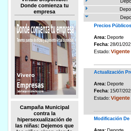
Depo
Donde comienza tu
Depor
empresa
Depo
Precios Público
Area:
Deport
Fecha
: 28/01/20
Vigente
Estado:
Actualización P
Area:
Deport
Fecha
: 15/07/20
Vigente
Estado:
Campaña Municipal
contra la
Modificación De 
hipersexualización de
las niñas: Dejemos que
Area:
Deport