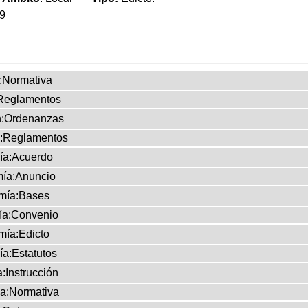
19
:Normativa
Reglamentos
n:Ordenanzas
n:Reglamentos
ía:Acuerdo
ía:Anuncio
mía:Bases
a:Convenio
ía:Edicto
a:Estatutos
:Instrucción
a:Normativa