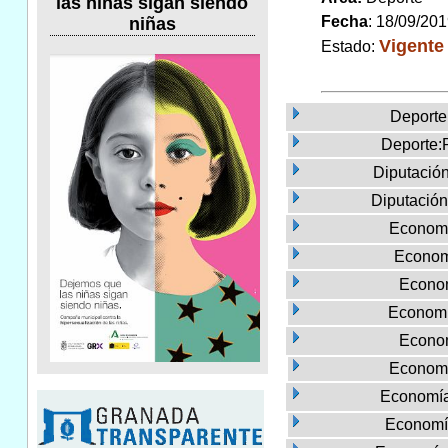
las niñas sigan siendo
Fecha
: 18/09/20
niñas
Vigente
Estado:
Deporte
Deporte:
Diputació
Diputació
Econom
Econom
Econo
Economí
Econom
Economí
Economía
Economí