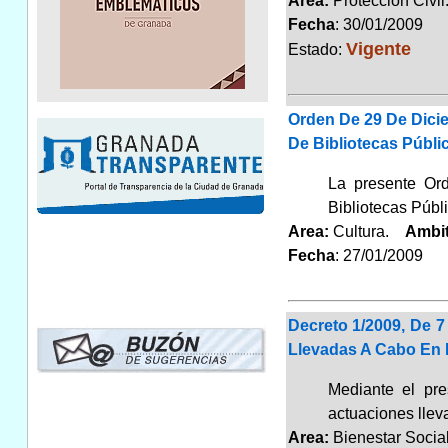
Area:
Protección Civ
Fecha
: 30/01/2009
Vigente
Estado:
Orden De 29 De Dici
De Bibliotecas Públi
La presente Ord
Bibliotecas Públ
Area:
Cultura.
Ambi
Fecha
: 27/01/2009
Decreto 1/2009, De 
Llevadas A Cabo En 
Mediante el pre
actuaciones llev
Area:
Bienestar Soci