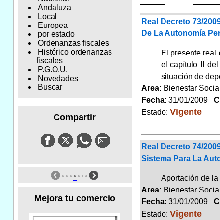
Andaluza
Local
Real Decreto 73/200
Europea
De La Autonomía Per
por estado
Ordenanzas fiscales
Histórico ordenanzas
El presente real
fiscales
el capítulo II d
P.G.O.U.
situación de depe
Novedades
Buscar
Area:
Bienestar Soci
Fecha
: 31/01/2009
Co
Vigente
Estado:
Compartir
Real Decreto 74/2009
Sistema Para La Auto
Aportación de la
Area:
Bienestar Soci
Mejora tu comercio
Fecha
: 31/01/2009
Co
Vigente
Estado: