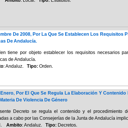
il.
Ambito
: Local.
Tipo:
Estatutos.
embre De 2008, Por La Que Se Establecen Los Requisitos P
cas De Andalucía.
en tiene por objeto establecer los requisitos necesarios pa
icas de Andalucía.
to
: Andaluz.
Tipo:
Orden.
7 Enero, Por El Que Se Regula La Elaboración Y Contenido
Materia De Violencia De Género
sente Decreto se regula el contenido y el procedimiento d
adas a cabo por las Consejerías de la Junta de Andalucía impli
al.
Ambito
: Andaluz.
Tipo:
Decretos.