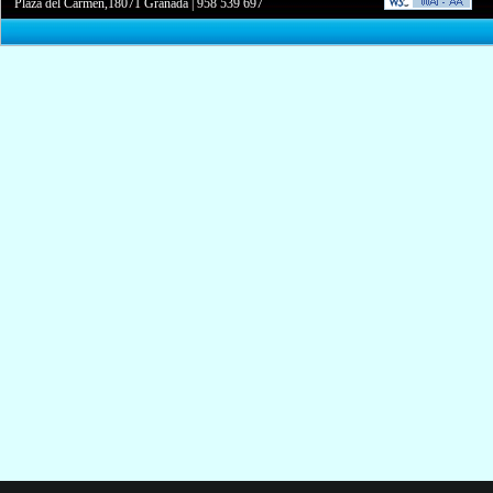
Plaza del Carmen,18071 Granada
|
958 539 697