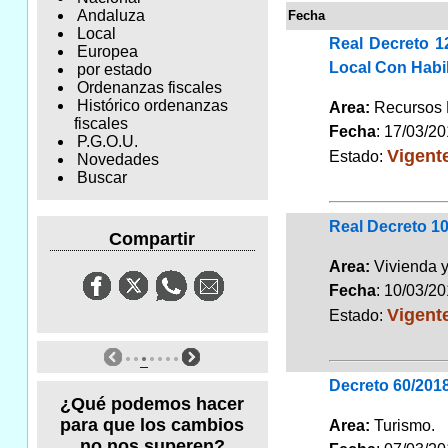
Andaluza
Fecha
Local
Real Decreto 1
Europea
Local Con Habil
por estado
Ordenanzas fiscales
Histórico ordenanzas
Area:
Recursos
fiscales
Fecha
: 17/03/2
P.G.O.U.
Vigent
Estado:
Novedades
Buscar
Real Decreto 10
Compartir
Area:
Vivienda 
Fecha
: 10/03/2
Vigent
Estado:
Decreto 60/2018
¿Qué podemos hacer
para que los cambios
Area:
Turismo
no nos superen?