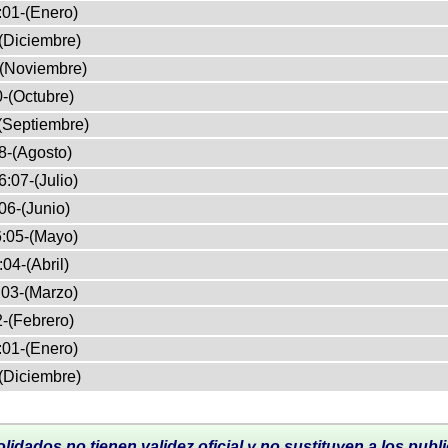
:01-(Enero)
(Diciembre)
-(Noviembre)
-(Octubre)
(Septiembre)
8-(Agosto)
:07-(Julio)
06-(Junio)
:05-(Mayo)
04-(Abril)
03-(Marzo)
-(Febrero)
:01-(Enero)
(Diciembre)
lidados no tienen validez oficial y no sustituyen a los publi