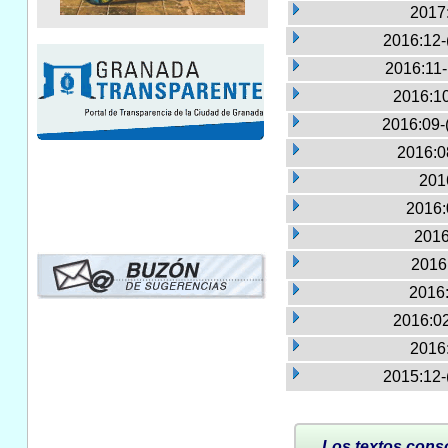
2017
2016:12-
2016:11
2016:10
2016:09-
2016:0
2016
2016:
2016
2016:
2016:
2016:02
2016
2015:12-
Los textos conso