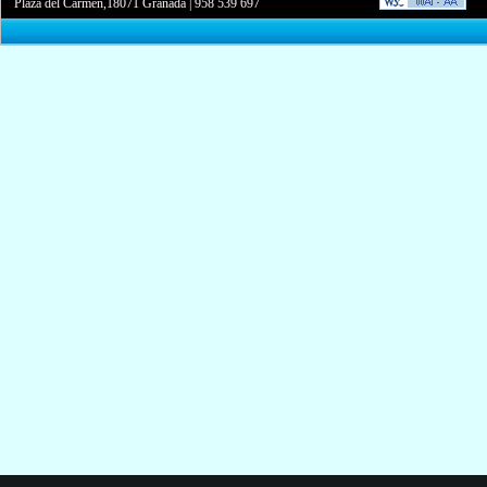
Plaza del Carmen,18071 Granada
|
958 539 697