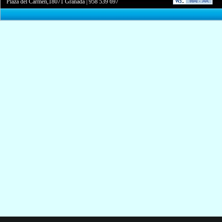
Plaza del Carmen,18071 Granada
|
958 539 697