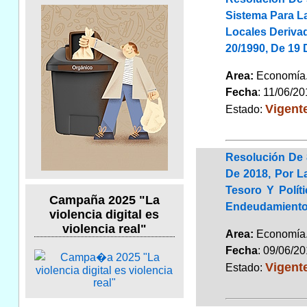
Sistema Para L
Locales Deriva
20/1990, De 19
Area:
Economí
Fecha
: 11/06/2
Vigent
Estado:
Resolución De 
De 2018, Por L
Tesoro Y Polít
Campaña 2025 "La
Endeudamiento
violencia digital es
violencia real"
Area:
Economí
Fecha
: 09/06/2
Vigent
Estado: