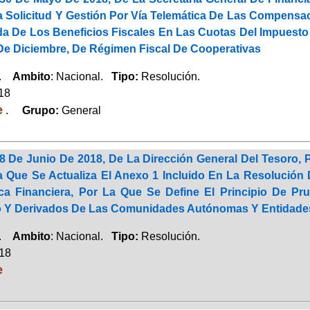
a Solicitud Y Gestión Por Vía Telemática De Las Compens
da De Los Beneficios Fiscales En Las Cuotas Del Impuest
 De Diciembre, De Régimen Fiscal De Cooperativas
a.
Ambito
: Nacional.
Tipo:
Resolución.
018
e
.
Grupo:
General
8 De Junio De 2018, De La Dirección General Del Tesoro, 
a Que Se Actualiza El Anexo 1 Incluido En La Resolución 
ica Financiera, Por La Que Se Define El Principio De Pr
 Y Derivados De Las Comunidades Autónomas Y Entidade
a.
Ambito
: Nacional.
Tipo:
Resolución.
018
e