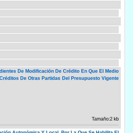
dientes De Modificación De Crédito En Que El Medio
réditos De Otras Partidas Del Presupuesto Vigente
Tamaño:2 kb
ción Autonómica Y Local, Por La Que Se Habilita El