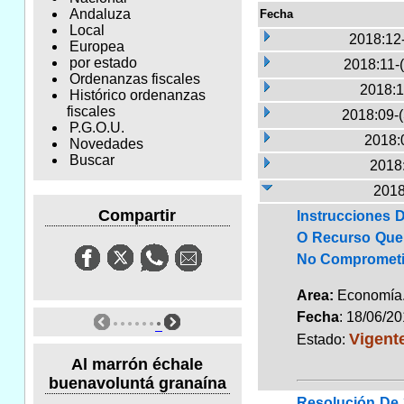
Andaluza
Fecha
Local
2018:12
Europea
por estado
2018:11-
Ordenanzas fiscales
2018:1
Histórico ordenanzas
fiscales
2018:09-
P.G.O.U.
2018:
Novedades
Buscar
2018:
2018
Compartir
Instrucciones 
O Recurso Que 
No Compromet
Area:
Economí
Fecha
: 18/06/2
Vigent
Estado:
Al marrón échale
buenavoluntá granaína
Resolución De 