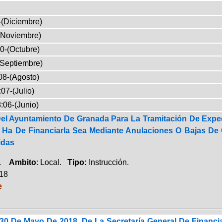
-(Diciembre)
(Noviembre)
0-(Octubre)
(Septiembre)
08-(Agosto)
07-(Julio)
:06-(Junio)
Del Ayuntamiento De Granada Para La Tramitación De Expe
Ha De Financiarla Sea Mediante Anulaciones O Bajas De C
idas
a.
Ambito
: Local.
Tipo:
Instrucción.
018
e
30 De Mayo De 2018, De La Secretaría General De Financia