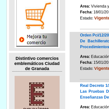
Area:
Vivienda 
Fecha
: 18/01/2
Vigent
Estado:
Orden Pci/12/20
De Bachillera
Procedimientos
Area:
Educaci
Distintivo comercios
Fecha
: 15/01/2
emblemáticos Ciudad
Vigent
de Granada
Estado:
Real Decreto 1
Las Pruebas De
Enseñanzas De
Area:
Educaci