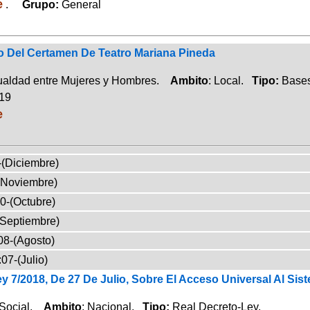
e
.
Grupo:
General
o Del Certamen De Teatro Mariana Pineda
gualdad entre Mujeres y Hombres.
Ambito
: Local.
Tipo:
Bases
019
e
-(Diciembre)
(Noviembre)
0-(Octubre)
(Septiembre)
08-(Agosto)
07-(Julio)
y 7/2018, De 27 De Julio, Sobre El Acceso Universal Al Si
 Social.
Ambito
: Nacional.
Tipo:
Real Decreto-Ley.