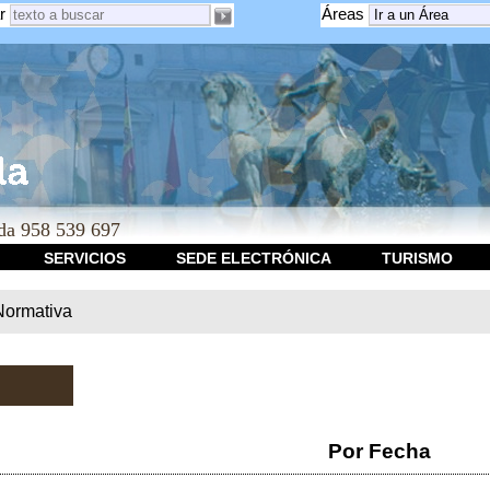
r
Áreas
a 958 539 697
SERVICIOS
SEDE ELECTRÓNICA
TURISMO
Normativa
Por Fecha