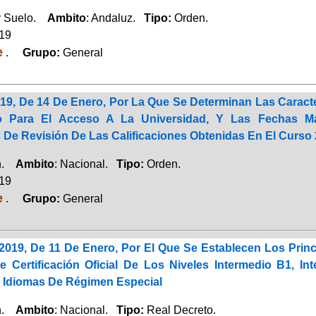
y Suelo.
Ambito
: Andaluz.
Tipo:
Orden.
019
e
.
Grupo:
General
19, De 14 De Enero, Por La Que Se Determinan Las Caracte
to Para El Acceso A La Universidad, Y Las Fechas 
 De Revisión De Las Calificaciones Obtenidas En El Curso 
ón.
Ambito
: Nacional.
Tipo:
Orden.
019
e
.
Grupo:
General
/2019, De 11 De Enero, Por El Que Se Establecen Los Pri
 Certificación Oficial De Los Niveles Intermedio B1, 
 Idiomas De Régimen Especial
ón.
Ambito
: Nacional.
Tipo:
Real Decreto.