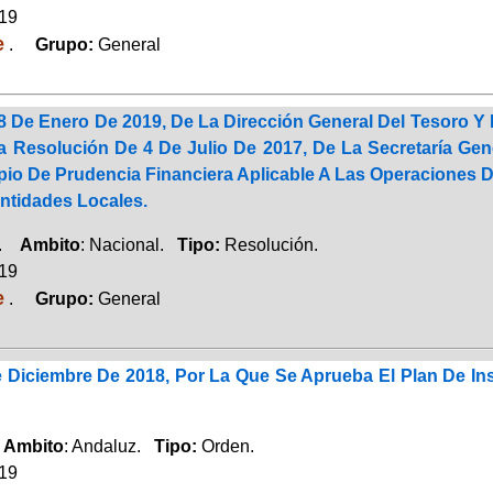
019
e
.
Grupo:
General
 De Enero De 2019, De La Dirección General Del Tesoro Y P
a Resolución De 4 De Julio De 2017, De La Secretaría Gene
cipio De Prudencia Financiera Aplicable A Las Operacion
tidades Locales.
a.
Ambito
: Nacional.
Tipo:
Resolución.
019
e
.
Grupo:
General
 Diciembre De 2018, Por La Que Se Aprueba El Plan De In
.
Ambito
: Andaluz.
Tipo:
Orden.
019