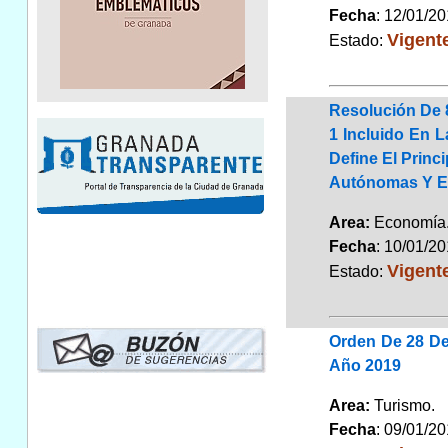
Fecha
: 12/01/2
Vigent
Estado:
Resolución De 8
1 Incluido En L
Define El Prin
Autónomas Y En
Area:
Economí
Fecha
: 10/01/2
Vigent
Estado:
Orden De 28 De
Año 2019
Area:
Turismo
Fecha
: 09/01/2