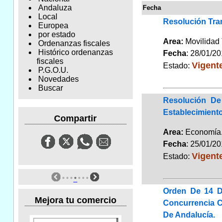
Andaluza
Fecha
Local
Resolución Tra
Europea
por estado
Area:
Movilidad 
Ordenanzas fiscales
Histórico ordenanzas
Fecha
: 28/01/2
fiscales
Vigent
Estado:
P.G.O.U.
Novedades
Buscar
Resolución De
Establecimient
Compartir
Area:
Economí
Fecha
: 25/01/2
Vigent
Estado:
Orden De 14 D
Mejora tu comercio
Concurrencia C
De Andalucía.