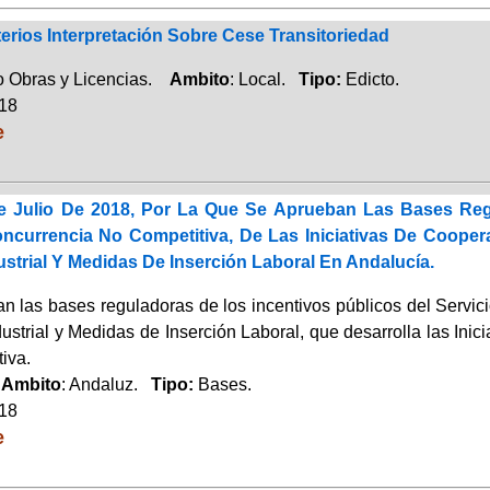
erios Interpretación Sobre Cese Transitoriedad
 Obras y Licencias.
Ambito
: Local.
Tipo:
Edicto.
018
e
e Julio De 2018, Por La Que Se Aprueban Las Bases Re
currencia No Competitiva, De Las Iniciativas De Cooper
strial Y Medidas De Inserción Laboral En Andalucía.
n las bases reguladoras de los incentivos públicos del Serv
strial y Medidas de Inserción Laboral, que desarrolla las Inic
iva.
.
Ambito
: Andaluz.
Tipo:
Bases.
018
e