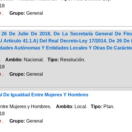
018
e
.
Grupo:
General
 26 De Julio De 2018, De La Secretaría General De Fi
 Artículo 41.1.A) Del Real Decreto-Ley 17/2014, De 26 De
ades Autónomas Y Entidades Locales Y Otras De Carácte
a.
Ambito
: Nacional.
Tipo:
Resolución.
018
e
.
Grupo:
General
al De Igualdad Entre Mujeres Y Hombres
entre Mujeres y Hombres.
Ambito
: Local.
Tipo:
Plan.
018
e
.
Grupo:
General