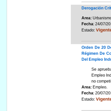
Derogación Crit
Area:
Urbanismo
Fecha
: 24/07/2
Vigent
Estado:
Orden De 20 D
Régimen De Con
Del Empleo Indu
Se aprueba
Empleo Indu
no competit
Area:
Empleo
Fecha
: 20/07/2
Vigent
Estado: