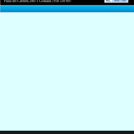
Plaza del Carmen,18071 Granada
|
958 539 697