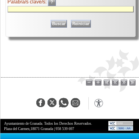
Palabra/s clave/s:
Ayuntamiento de Granada. Todos los Derechos Reservados.
Plaza del Carmen,18071 Granada
|
958 539 697