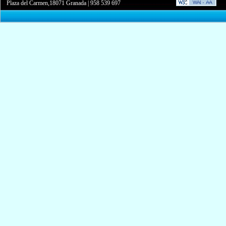
Plaza del Carmen,18071 Granada
|
958 539 697