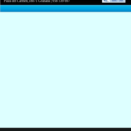
Plaza del Carmen,18071 Granada
|
958 539 697