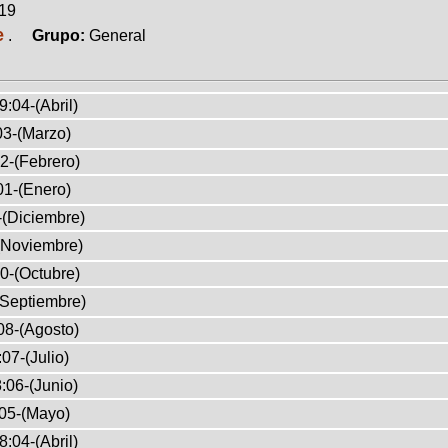
019
e
.
Grupo:
General
9:04-(Abril)
03-(Marzo)
2-(Febrero)
01-(Enero)
-(Diciembre)
(Noviembre)
0-(Octubre)
(Septiembre)
08-(Agosto)
07-(Julio)
:06-(Junio)
05-(Mayo)
8:04-(Abril)