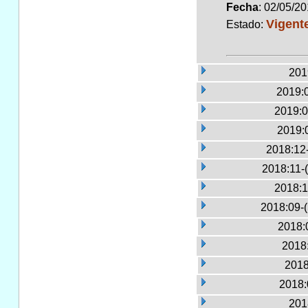
Fecha
: 02/05/2
Vigent
Estado:
201
2019:
2019:0
2019:
2018:12
2018:11-
2018:1
2018:09-
2018:
2018:
2018
2018:
201