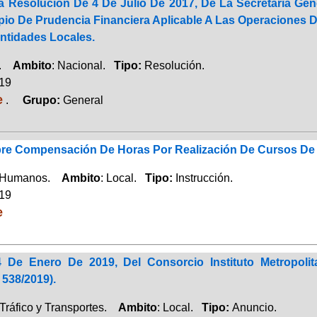
a Resolución De 4 De Julio De 2017, De La Secretaría Gene
cipio De Prudencia Financiera Aplicable A Las Operacion
tidades Locales.
a.
Ambito
: Nacional.
Tipo:
Resolución.
019
e
.
Grupo:
General
bre Compensación De Horas Por Realización De Cursos De 
 Humanos.
Ambito
: Local.
Tipo:
Instrucción.
019
e
 De Enero De 2019, Del Consorcio Instituto Metropoli
 538/2019).
Tráfico y Transportes.
Ambito
: Local.
Tipo:
Anuncio.