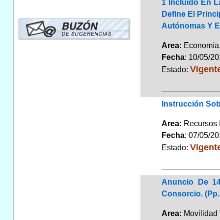
1 Incluido En L
Define El Prin
Autónomas Y En
Area:
Economí
Fecha
: 10/05/2
Vigent
Estado:
Instrucción So
Area:
Recursos
Fecha
: 07/05/2
Vigent
Estado:
Anuncio De 14
Consorcio. (Pp.
Area:
Movilidad 