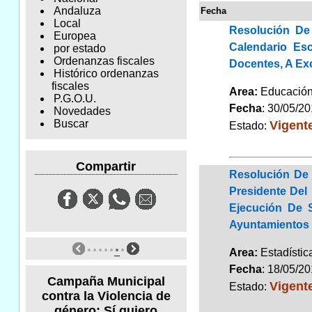
Andaluza
Fecha
Local
Resolución De
Europea
Calendario Esc
por estado
Ordenanzas fiscales
Docentes, A Ex
Histórico ordenanzas
fiscales
Area:
Educaci
P.G.O.U.
Fecha
: 30/05/2
Novedades
Vigent
Buscar
Estado:
Compartir
Resolución De 
Presidente Del
Ejecución De 
Ayuntamientos 
Area:
Estadísti
Fecha
: 18/05/2
Campaña Municipal
Vigent
Estado:
contra la Violencia de
género: Sí quiero