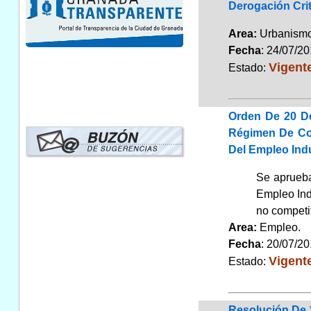
Derogación Crit
Area:
Urbanismo
Fecha
: 24/07/2
Vigent
Estado:
Orden De 20 D
Régimen De Con
Del Empleo Indu
Se aprueba
Empleo Indu
no competit
Area:
Empleo
Fecha
: 20/07/2
Vigent
Estado:
Resolución De 