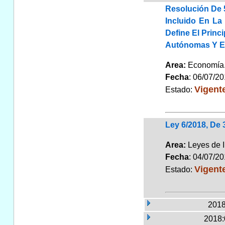
Resolución De 5
Incluido En La
Define El Prin
Autónomas Y En
Area:
Economí
Fecha
: 06/07/2
Vigent
Estado:
Ley 6/2018, De 
Area:
Leyes de 
Fecha
: 04/07/2
Vigent
Estado:
2018
2018: