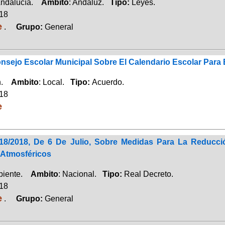
Andalucía.
Ambito
: Andaluz.
Tipo:
Leyes.
018
e
.
Grupo:
General
nsejo Escolar Municipal Sobre El Calendario Escolar Para 
ón.
Ambito
: Local.
Tipo:
Acuerdo.
018
e
818/2018, De 6 De Julio, Sobre Medidas Para La Reducc
Atmosféricos
biente.
Ambito
: Nacional.
Tipo:
Real Decreto.
018
e
.
Grupo:
General