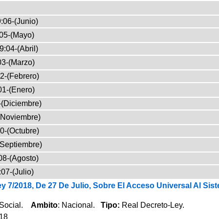
:06-(Junio)
05-(Mayo)
9:04-(Abril)
03-(Marzo)
2-(Febrero)
01-(Enero)
-(Diciembre)
(Noviembre)
0-(Octubre)
(Septiembre)
08-(Agosto)
07-(Julio)
y 7/2018, De 27 De Julio, Sobre El Acceso Universal Al Si
 Social.
Ambito
: Nacional.
Tipo:
Real Decreto-Ley.
018