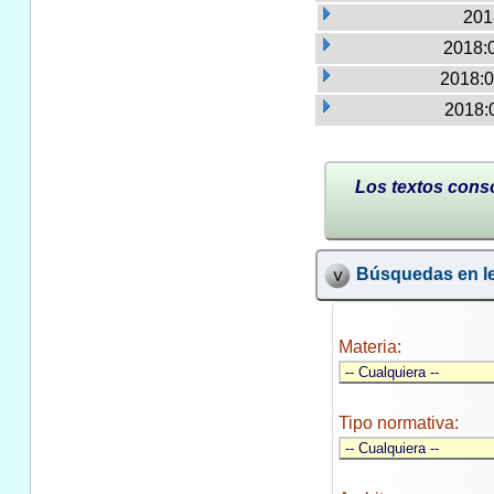
201
2018:
2018:0
2018:
Los textos conso
Búsquedas en le
Materia:
Tipo normativa: