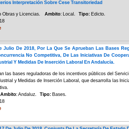
erios Interpretación Sobre Cese Transitoriedad
 Obras y Licencias.
Ambito
: Local.
Tipo:
Edicto.
018
e
e Julio De 2018, Por La Que Se Aprueban Las Bases Re
currencia No Competitiva, De Las Iniciativas De Cooper
strial Y Medidas De Inserción Laboral En Andalucía.
n las bases reguladoras de los incentivos públicos del Serv
strial y Medidas de Inserción Laboral, que desarrolla las Inic
iva.
.
Ambito
: Andaluz.
Tipo:
Bases.
018
e
17 De Julio De 2018, Conjunta De La Secretaría De Estado