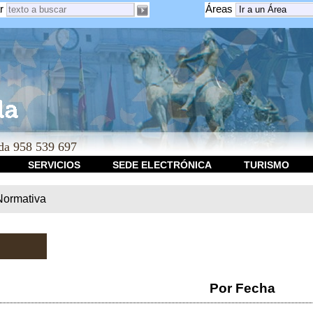
r
Áreas
a 958 539 697
SERVICIOS
SEDE ELECTRÓNICA
TURISMO
Normativa
Por Fecha