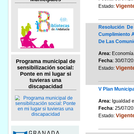
Vigent
Estado:
Resolución De
Cumplimiento Al
De Las Comunid
Area:
Economí
Fecha
: 30/07/2
Programa municipal de
Vigent
sensibilización social:
Estado:
Ponte en mi lugar si
tuvieras una
discapacidad
V Plan Municip
Area:
Igualdad 
Fecha
: 25/07/2
Vigent
Estado: