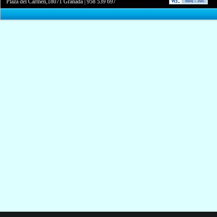
Plaza del Carmen,18071 Granada
|
958 539 697