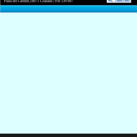
Plaza del Carmen,18071 Granada
|
958 539 697