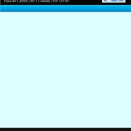
Plaza del Carmen,18071 Granada
|
958 539 697