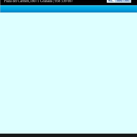
Plaza del Carmen,18071 Granada
|
958 539 697