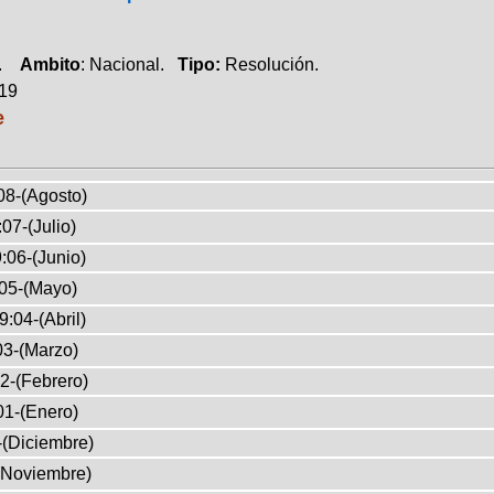
a.
Ambito
: Nacional.
Tipo:
Resolución.
019
e
08-(Agosto)
07-(Julio)
:06-(Junio)
05-(Mayo)
9:04-(Abril)
03-(Marzo)
2-(Febrero)
01-(Enero)
-(Diciembre)
(Noviembre)