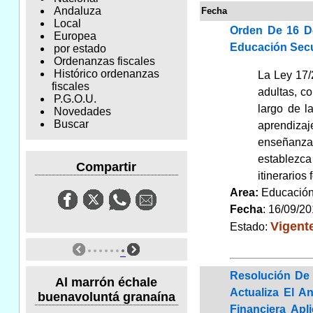
Andaluza
Fecha
Local
Orden De 16 D
Europea
Educación Secu
por estado
Ordenanzas fiscales
Histórico ordenanzas
La Ley 17/
fiscales
adultas, c
P.G.O.U.
largo de l
Novedades
Buscar
aprendizaj
enseñanzas
establezca
Compartir
itinerarios
Area:
Educaci
Fecha
: 16/09/2
Vigent
Estado:
Resolución De 
Al marrón échale
Actualiza El A
buenavoluntá granaína
Financiera Ap