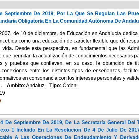
e Septiembre De 2019, Por La Que Se Regulan Las Prue
ndaria Obligatoria En La Comunidad Autónoma De Andalu
2007, de 10 de diciembre, de Educación en Andalucía dedica
oncebida como una educación de carácter flexible que dé respu
a vida. Desde esta perspectiva, es fundamental que las Admi
e que permitan la actualización de conocimientos necesarios pa
 y pruebas que conlleven, en su caso, la obtención de tit
 conexiones entre los distintos tipos de enseñanzas, facilit
 formativos en consonancia con los intereses personales y valide
ón.
Ambito
: Andaluz.
Tipo:
Orden.
019
e
4 De Septiembre De 2019, De La Secretaría General Del T
nexo 1 Incluido En La Resolución De 4 De Julio De 2017
licable A Las Operaciones De Endeudamiento Y Deriv