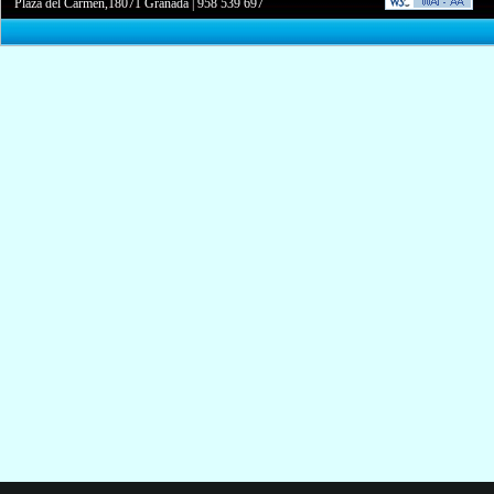
Plaza del Carmen,18071 Granada
|
958 539 697