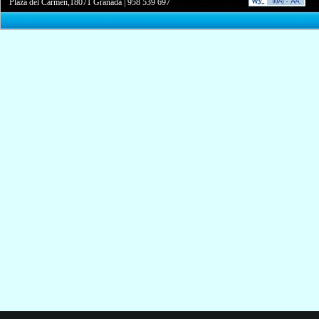
Plaza del Carmen,18071 Granada
|
958 539 697