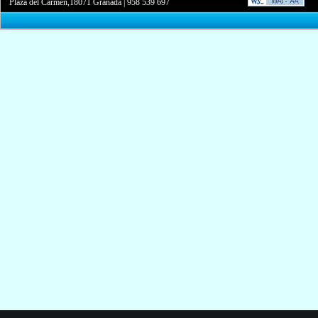
Plaza del Carmen,18071 Granada
|
958 539 697