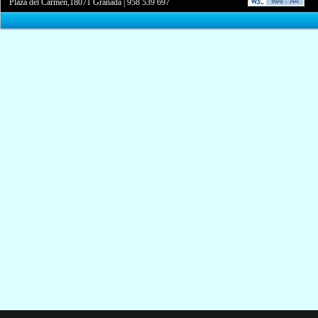
Plaza del Carmen,18071 Granada
|
958 539 697