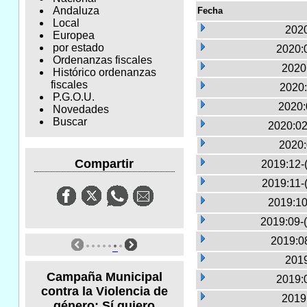
Andaluza
Fecha
Local
2020
Europea
por estado
2020:0
Ordenanzas fiscales
2020
Histórico ordenanzas
fiscales
2020:
P.G.O.U.
2020:
Novedades
Buscar
2020:02
2020:
Compartir
2019:12-
2019:11-
2019:10
2019:09-
2019:0
2019
Campaña Municipal
2019:0
contra la Violencia de
2019
género: Sí quiero