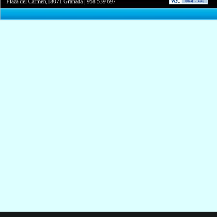
Plaza del Carmen,18071 Granada
|
958 539 697