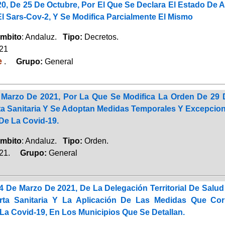
20, De 25 De Octubre, Por El Que Se Declara El Estado De
l Sars-Cov-2, Y Se Modifica Parcialmente El Mismo
mbito
: Andaluz.
Tipo:
Decretos.
021
e
.
Grupo:
General
Marzo De 2021, Por La Que Se Modifica La Orden De 29 
rta Sanitaria Y Se Adoptan Medidas Temporales Y Excepcio
De La Covid-19.
mbito
: Andaluz.
Tipo:
Orden.
021.
Grupo:
General
4 De Marzo De 2021, De La Delegación Territorial De Salu
erta Sanitaria Y La Aplicación De Las Medidas Que Co
La Covid-19, En Los Municipios Que Se Detallan.