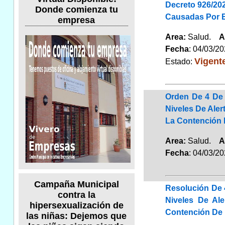
Decreto 926/20
Donde comienza tu
Causadas Por E
empresa
Area:
Salud.
A
Fecha
: 04/03/2
Vigent
Estado:
Orden De 4 De 
Niveles De Ale
La Contención 
Area:
Salud.
A
Fecha
: 04/03/2
Campaña Municipal
Resolución De 
contra la
Niveles De Al
hipersexualización de
Contención De 
las niñas: Dejemos que