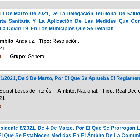
11 De Marzo De 2021, De La Delegación Territorial De Sal
erta Sanitaria Y La Aplicación De Las Medidas Que Co
La Covid-19, En Los Municipios Que Se Detallan
mbito
: Andaluz.
Tipo:
Resolución.
021
e
.
Grupo:
General
1/2021, De 9 De Marzo, Por El Que Se Aprueba El Reglament
Social,Leyes de Interés.
Ambito
: Nacional.
Tipo:
Real Decre
021
e
esidente 8/2021, De 4 De Marzo, Por El Que Se Prorrogan 
El Que Se Establecen Medidas En El Ámbito De La Comuni