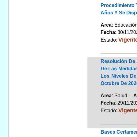
Procedimiento 
Años Y Se Disp
Area:
Educaci
Fecha
: 30/11/2
Vigent
Estado:
Resolución De 
De Las Medidas
Los Niveles De
Octubre De 202
Area:
Salud.
A
Fecha
: 29/11/2
Vigent
Estado:
Bases Certamen