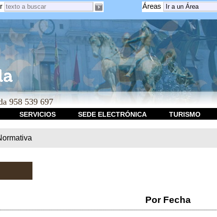
r
Áreas
a 958 539 697
SERVICIOS
SEDE ELECTRÓNICA
TURISMO
Normativa
Por Fecha