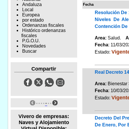
Andaluza
Fecha
Local
Resolución De 
Europea
Niveles De Al
por estado
Ordenanzas fiscales
Contención De 
Histórico ordenanzas
fiscales
Area:
Salud.
A
P.G.O.U.
Fecha
: 11/03/2
Novedades
Vigent
Buscar
Estado:
Compartir
Real Decreto 14
Area:
Bienestar 
Fecha
: 10/03/2
Vigent
Estado:
Vivero de empresas:
Decreto Del Pr
Naves y Alojamiento
De Enero, Por 
Virtual Disponible: