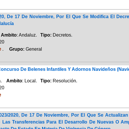
20, De 17 De Noviembre, Por El Que Se Modifica El Decr
alucía
.
Ambito
: Andaluz.
Tipo:
Decretos.
020
e
.
Grupo:
General
Concurso De Belenes Infantiles Y Adornos Navideños (Navi
ón.
Ambito
: Local.
Tipo:
Resolución.
020
e
023/2020, De 17 De Noviembre, Por El Que Se Actualizan 
e Las Transferencias Para El Desarrollo De Nuevas O A
Pacto De Estado En Materia De Violencia De Género