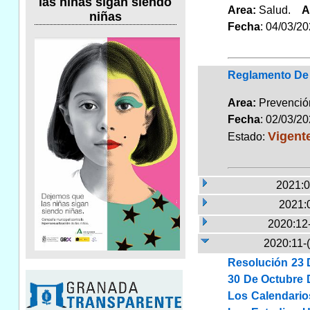
las niñas sigan siendo
Area:
Salud.
A
niñas
Fecha
: 04/03/2
Reglamento De 
Area:
Prevención
Fecha
: 02/03/2
Vigent
Estado:
2021:0
2021:
2020:12
2020:11-
Resolución 23 
30 De Octubre 
Los Calendario