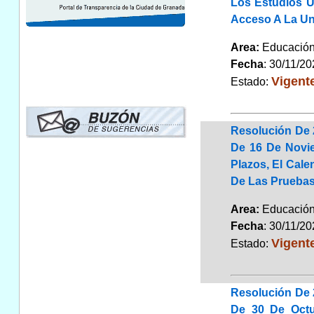
Los Estudios U
Acceso A La Un
Area:
Educaci
Fecha
: 30/11/2
Vigent
Estado:
Resolución De 
De 16 De Novie
Plazos, El Cale
De Las Pruebas
Area:
Educaci
Fecha
: 30/11/2
Vigent
Estado:
Resolución De 
De 30 De Octu