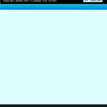
Plaza del Carmen,18071 Granada
|
958 539 697