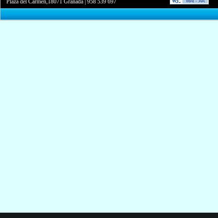
Plaza del Carmen,18071 Granada
|
958 539 697