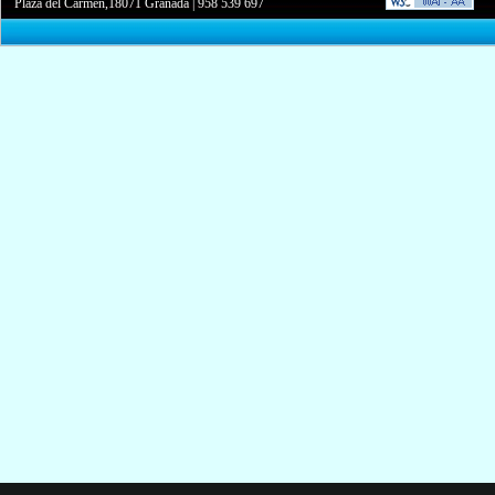
Plaza del Carmen,18071 Granada
|
958 539 697