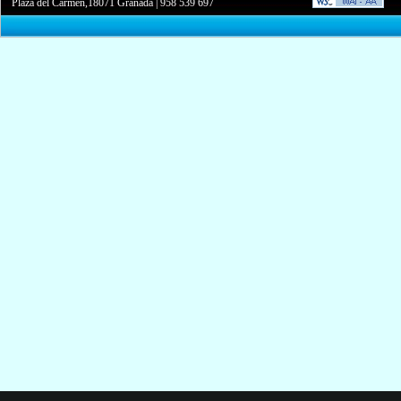
Plaza del Carmen,18071 Granada
|
958 539 697