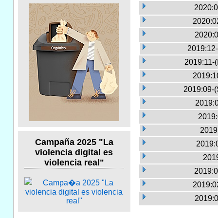
2020:0
2020:0
2020:0
2019:12-
2019:11-
2019:1
2019:09-(
2019:0
2019:
2019
Campaña 2025 "La
2019:
violencia digital es
2019
violencia real"
2019:0
2019:0
2019:0