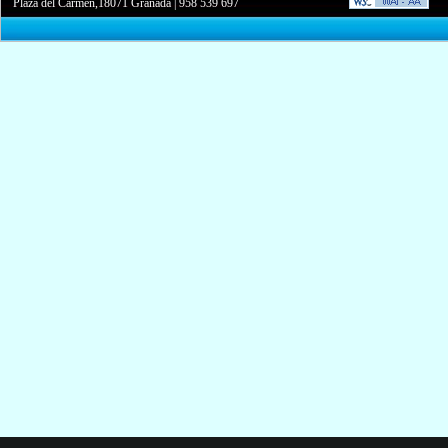
Plaza del Carmen,18071 Granada
|
958 539 697